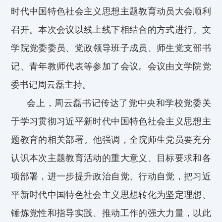
时代中国特色社会主义思想主题教育
动员大会顺利
召开。
本次会议以线上线下相结合的方式进行。
文
学院党委委员、
党政
领导
班子成员、
师生党支部书
记、青年教师代表等参加了会议。会议由文学院党
委书记
周云磊
主持。
会上，
周云磊
书记
传达了党中央和学校党委关
于学习贯彻习近平新时代中国特色社会主义思想主
题教育的相关部署。
他
强调，
全院
师生党员要充分
认识本次主题教育活动的重大意义、
目标
要求
和
各
项部署，
进一步提升政治自觉、行动自觉，
把习近
平新时代中国特色社会主义思想转化为坚定理想、
锤炼党性和指导实践、推动工作的强大力量，以此