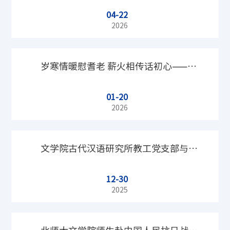
04-22
——北京师范大学文学院师生参加党史
2026
名家领读会活动
岁寒情暖慰耆老 薪火相传话初心——文
01-20
学院为99岁离休教师罗文斌先生贺寿
2026
文学院古代汉语研究所教工党支部与硕
12-30
士研究生党支部共建 举办“汲取传统语
2025
言学精华，坚持学术自主自信”线上党