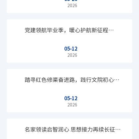
年共产主义者培训班
2026
党建领航毕业季，暖心护航新征程——
05-12
语言学专业党员师生座谈会圆满举行
2026
踏寻红色修渠奋进路，践行文院初心建
05-12
新功——北京师范大学文学院组织师生
2026
赴红旗渠开展专题培训
名家领读启智润心 思想接力再续长征