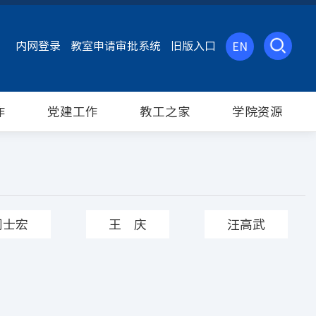
内网登录
教室申请审批系统
旧版入口
EN
作
党建工作
教工之家
学院资源
周士宏
王 庆
汪高武