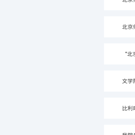
流展
北京
举办
“北
办
文学
比利