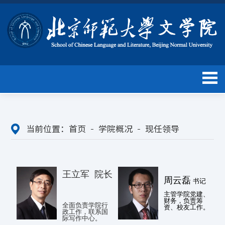
当前位置：
首页
学院概况
现任领导
王立军
院
长
周云磊
书记
主管学院党建、
财务，负责筹
全面负责学院行
资、校友工作。
政工作，联系国
际写作中心。