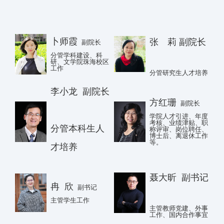
卜师霞
张 莉
副院
长
副院长
分管学科建设、科
研、文学院珠海校区
工作
分管研究生人才培养
李小龙
副院
长
方红珊
副院长
学院人才引进、年度
考核、业绩津贴、职
分管本科生人
称评审、岗位聘任、
博士后、离退休工作
等。
才培养
聂大昕
副书
记
冉 欣
副书记
主管学生工作
主管教师党建、外事
工作、国内合作事宜