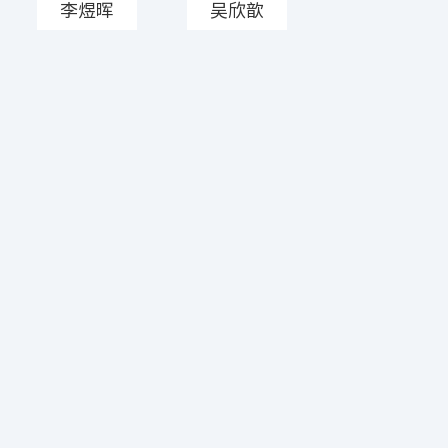
李煜晖
吴欣歆