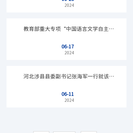
研讨会在北京师范大学召开
2024
教育部重大专项“中国语言文学自主知
06-17
识体系的理论创新与当代实践”开题会
2024
在北京师范大学召开
河北涉县县委副书记张海军一行就该县
06-11
文旅融合发展策略来访我院
2024