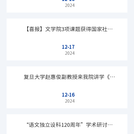
讨会在北京师范大学珠海校区成功举行
2024
【喜报】文学院3项课题获得国家社科
12-17
基金重大项目
2024
复旦大学赵惠俊副教授来我院讲学《援
12-16
苏入柳：周邦彦的“结北开南”之路》
2024
“语文独立设科120周年”学术研讨会