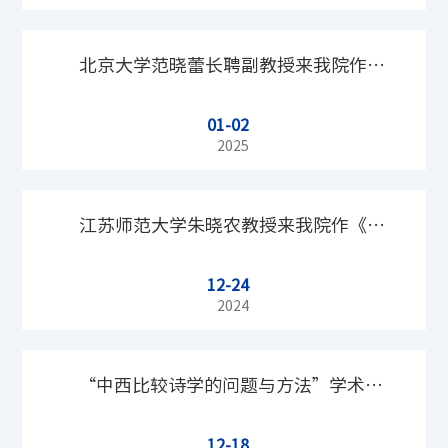
北京大学范晓蕾长聘副教授来我院作
01-02
《以“了”为例谈虚词研究的方法理
2025
念》主题讲座
江苏师范大学朱晓农教授来我院作《声
12-24
调认知的演进》主题讲座
2024
“中西比较诗学的问题与方法”学术研
12-18