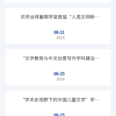
京师全球暑期学堂首届“人类文明新形
08-21
态视阈下的汉字·汉语·汉学与社会发
2024
展”高级研修班开班式隆重举行
“文学教育与中文创意写作学科建设高
06-25
端论坛”在北京师范大学召开
2024
“学术史视野下的中国儿童文学”学术
06-25