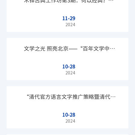
木铎古典工作坊第3期：何以经典？明
11-29
清戏曲批评与元代戏曲高峰地位的评价
2024
文学之光 照亮北京——“百年文学中的
10-28
北京”新书座谈会举办
2024
“清代官方语言文字推广策略暨清代诗
10-28
文研究青年学者论坛”筹备会顺利召开
2024