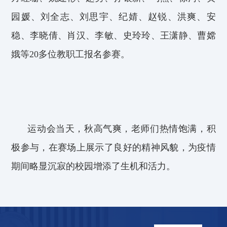
园媛、刘全志、刘思宇、纪婧、赵锐、洪爽、安
稳、李晓倩、肖汉、李敏、史玲玲、王潇静、曹嫦
娥等
20
多位教职工报名参赛。
运动会当天，秋高气爽，老师们热情饱满，积
极参与，在赛场上展示了良好的精神风貌，为疫情
期间略显沉寂的校园增添了生机和活力。