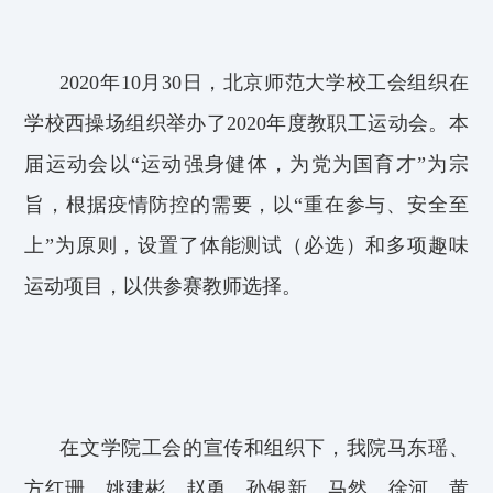
2020
年1
0
月3
0
日，北京师范大学校工会组织
在
学校西操场组织
举办了2
020
年度教职工运动会。
本
届运动会以“运动强身健体，为党为国育才”为宗
旨，
根据疫情防控的需要，以“重在参与、安全至
上”为原则，设置了体能测试（必选）和多项趣味
运动项目，
以供
参赛教师选择。
在文学院工会的宣传和组织下，我院马东瑶、
方红珊、姚建彬、赵勇、孙银新、马然、徐河、黄