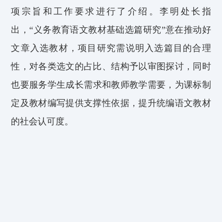
项宗旨和工作要求
进行了
介绍
。李明处长指
出
，
“义务教育语文教材基础选篇研究”
意在
推动好
文章入选教材，
项目研究
需
说明入选篇目的合理
性，
对各类选文的
占比、结构
予以
审图探讨
，
同时
也要
服务学生
成
长需
求和
教师教学需要
，
为课标制
定
及教材编写提供支撑性依据，提升
统编语文教材
的社会
认可度
。