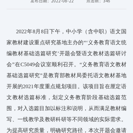
发布日期：2022-08-22
点击数：
346
2
02
2
年
8
月
8
日下午，中小学（含中职）语文国
家教材建设重点研究基地主办的“
‘
义务教育语文统
编教材基础选篇研究
’
开题会暨语文教材选篇研讨
会
”
在C
5049
会议室
顺利召开。
“义务教育语文教材
基础选篇研究”是教育部教材局委托语文教材基地
开展的
2021年度重点规划项目。该项目旨在厘定语
文教材选篇标准，划定义务教育阶段基础选篇范
围，对入选篇目加以标注和说明
，
从而满足教材编
写、一线教学及教研科研等不同领域的实际需求。
为提高研究质量，明确研究路径，本次开题会邀请