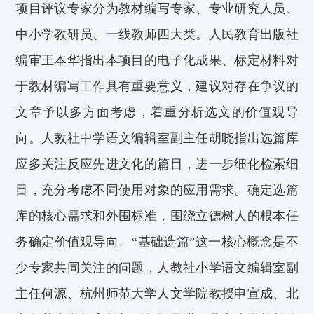
项目评议专家分为教材编写专家、专业研究人员、
中小学教研员、一线教师四大类。
人民教育出版社
编审王本华指出本项目的电子化成果、标定材料对
于教材编写工作具有重要意义，
建议对存在争议的
文章予以多方面考虑，着重分析选文的价值观导
向。
人教
社中学
语文编辑室副主任胡晓
指出选
篇库
应
多关注反应先进文化的篇目，
进一步细化检索细
目，
充分考虑不同使用对象的应用需求。确定
选篇
库的
核心需求和外围标准，围绕立德树人的根本任
务确定价值观导向。
“基础选篇”这一核心概念是不
少专家共同关注的问题，人教
社小学
语文编辑室副
主任何源、
杭州师范大学人文学院教授
申宣成、
北