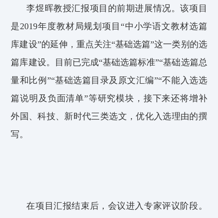
李煜晖教授汇报项目的前期进展情况。
该项目
是2
019
年度教材局规划项目“中小学语文教材选篇
库建设”的延伸
，
重点关注“基础选篇”这一类别的
选
篇
库建设
。目前已
完成
“
基础选篇标准
”“
基础选篇总
量和比例
”“
基础选篇目录及原文汇编
”“
不能入选
选
篇说明
及负面清单
”
等研究模块，接下来还将
增补
外国、科技、新时代三类选文，优化入选理由
的
撰
写
。
在项目汇报结束后，会议进入专家评议阶段。