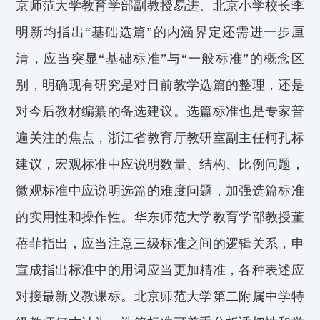
京师范大学教育学部副教授
易进、
北京小学校长
李
明新
均指出“基础选篇”的内涵界定还需进一步厘
清，应当突显
“基础标准”与“一般标准”的
概念
区
别
，明确现有研究是对目前教学选篇的整理，还是
对今后教材编纂的备选建议。
选
篇标准
也是专家普
遍关注的焦点
，
浙江省教育厅教研室副主任
柯孔标
建议
，
宏观标准中
应
说明数量、结构、比例问题，
微观标准中
应
说明选篇的难度问题，加强选
篇标准
的实用性和操作性。
华东师范大学教育学部教授
董
蓓菲
指出，
应当注意三级标准之间的逻辑关系，申
宣成指出标准中的用词应当更加精准，各种表述应
对
接最新义
教课标
。
北京师范大学第二附属中学特