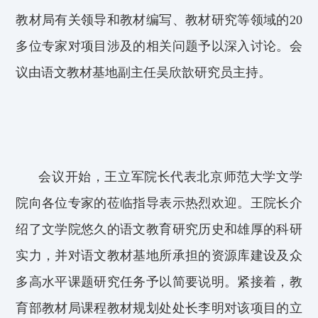
教材局有关领导和教材编写、教材研究等领域的20
多位专家
对
项目涉及的相关问题予以深入讨论。
会
议由语文教材基地副主任吴欣歆研究员主持。
会议开始，王立军院长代表北京师范大学文学
院
向各位专家的莅临指导表示热烈欢迎
。王院长
介
绍
了
文学院
悠久的语文教育研究历史
和
雄厚的
科研
实力
，
并对语文
教材基地所承担的资源库建设
及
众
多高水平课题
研究
任务
予以简要说明。
紧接着
，
教
育部教材局课程教材规划处处长李明对该项目的立