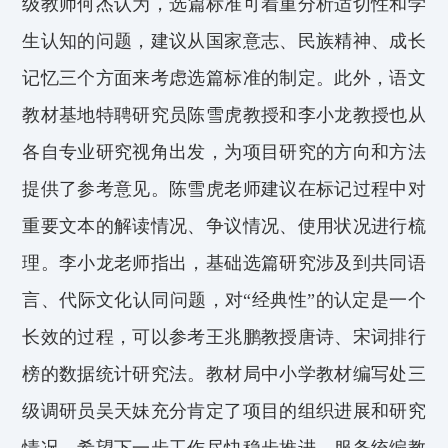
级教师
何杰
认为，
选
篇标准
可着
重分析适切性和学
生认知的问题
，
建议从
国家意志、民族精神、成长
记忆
三个方面来考虑选
篇标准
的制定。
此外，语文
教材基地特聘研究员陈雪虎教授和
李小龙
教授也从
各自专业研究视角出发，为项目研究的方向和方法
提供
了
参考意见。陈雪虎老师
建议在标记过程中对
重要文本的解读情况、争议情况、使用状况进行梳
理
。李小龙老师指出，基础选
篇研究
涉及到共同语
言、代际文化认同问题，对“经典性”的认定是一个
长效的过程，可以参考王兆鹏教授唐诗、宋词排行
榜
的数据统计研究法。
教材局中小学教材编写处三
级调研员吴天妹充分肯定了项目的组织进展和研究