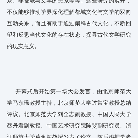
系、非都城与文学的关系
等等
。
这些研究的展开，
不仅
能够
推动
学界
深化
理解
都城
文化
与文学
的双向
互动
关系
，
而且
有助于
通过
阐释
古代文化
，不断
回
望
和
反思
当代文化
的存在状态
，探寻古代文学研究
的现实意义
。
开幕式后开始第一场大会发言，
由
北京师范大
学马东瑶教授主持
，北京师范大学过常宝教授总结
评议。
北京师范大学刘全志
副教授、
中国人民大学
蔡丹君
副教授、
中国艺术研究院陈斐
副
研究员、
浙
江师范大学葛永海
教授
发表
了
论文
。
随后根据学者