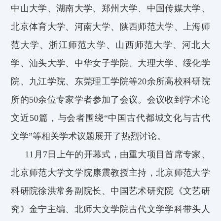
中山大学、湖南大学、郑州大学、中国传媒大学、
北京体育大学、河南大学、陕西师范大学、上海师
范大学、浙江师范大学、山西师范大学、河北大
学、汕头大学、中华女子学院、大理大学、绥化学
院、九江学院、东莞理工学院
等
2
0
余
所
高校科研院
所
的
5
0
余位
专家学者
参加
了
会议。会议收到学术论
文近5
0
篇，与会者围绕“中国古代都城文化与古代
文学”等相关学术议题
展开
了
热烈讨论
。
11月
7
日上午的开幕式，由
重大
项目首席专家、
北京师范大学文学院
康震
教授主持
，
北京师范大学
科研院
徐洪
常务副院长
、中国艺术研究院《文艺研
究》金宁
主编
、
北师大文学院古代文学学科带头人