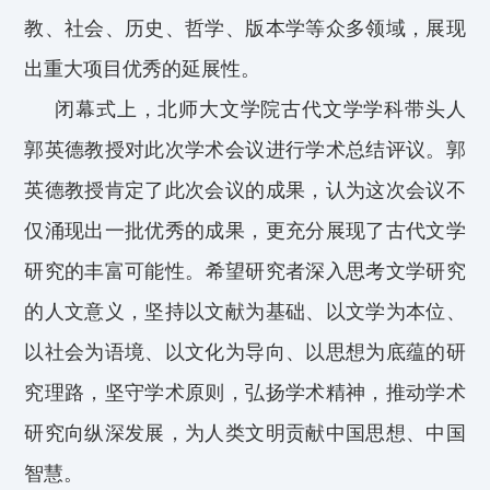
教
、
社会
、历史
、
哲学
、版本学
等众多
领域
，
展现
出
重大项目优秀的
延展性
。
闭幕式
上，
北师大文学院古代文学学科带头人
郭英德教授
对此次学术会议进行
学术
总结评议
。
郭
英德教授
肯定了此次会议的成果，认为这次会议不
仅涌现出一批优秀的成果，更
充分
展现
了
古代文学
研究
的
丰富可能性
。
希望
研究者深入思考文学研究
的人文意义，坚持
以文献为基础
、
以文学为本位
、
以社会为语境
、
以文化为导向
、
以思想为底蕴
的研
究理路，
坚守学术原则，弘扬学术精神，
推动
学术
研究
向纵深发展，
为人类文明
贡献
中国思想、中国
智慧
。