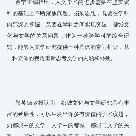
金宁
主编
指出，
人文学术的进步
需要
在坚实资
料
的
基础上
不断
聚焦
问题
、
拓展
思想，
既要
在学科
内部深入
挖掘
，
又要
在学科之间
实现
突破
。
都城
文
化
与文学的关系问题
，
作为
一种跨学科的综合研
究，
能够
为文学
研究
提供一种具体的空间框架
，
从
一种立体的视角
重新
思考文学
的内涵和外延
。
郭英德
教授
认为
，
都城文化与文学研究
具有丰
富的延展性
，可以生发出许多有价值的
学术
议题，
如
都城中的文学、文学中的都城、都城与文学的关