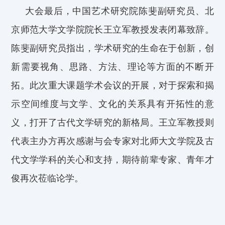
大会最后
，中国艺术研究院陈斐
副
研究员
、北
京师范大学文学院院长
王立军
教授发表闭幕致辞
。
陈斐
副
研究员
指出，
学术研究的生命
在于
创新
，创
新需要
视角、思路、方法、理论
等方面的不断开
拓。
此次
重大课题
学术会议的
开展，
对于
探索和揭
示
空间
维度
与
文学
、
文化
的
关系
具有开拓性的意
义
，
打开了
古代
文学研究的新格局。
王立军教授
则
代表主办方再次感谢与会专家对北师大文学院及古
代文学学科的关心和支持，期待前辈专家、青年才
俊再次莅临论学
。