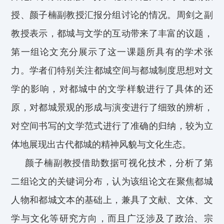
授、
颜子楠副教授
汇报分组讨论的情况。
周剑之
副
教授表示
，
都城与文学的互动带来了丰富的议题，
第一组
论文
充分展示了这一课题所具有的学术张
力
。学者们
特别关注
都城空间
与都城制度思想对文
学的影响，
对都城中的文学样貌进行了具体的还
原，对
都城景观的形成与演变进行了细致的辨析，
对
空间书写的
文学
范式
进行了
准确
的归纳
，较为
立
体
地
展现出
古代都城的
精神风貌与
文化
生态
。
颜子楠
副
教授
借助
数据可视化技术
，
分析
了
第
二组
论文的关键词分布，
认为
该
组
论文
在聚焦
都城
人物和都城文本的基础上，
兼具了
文献
、
文体
、
文
学与文化
等研究方向，而且
广泛
涉及
了
政治
、
宗