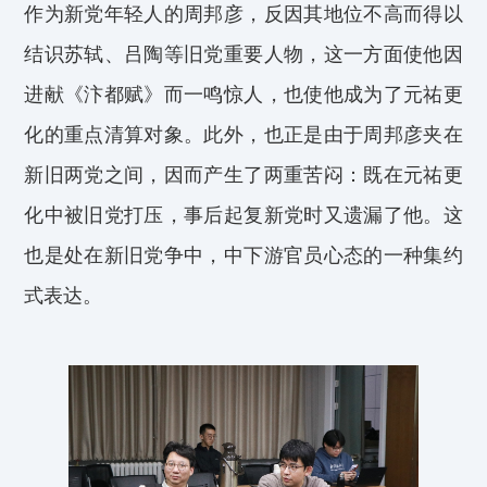
作为新党
年轻人
的周邦彦，反因其地位不高而得以
结识苏轼、吕陶等旧党重要人物，这一方面使他因
进献《汴都赋》而一鸣惊人，也使他成为了元祐更
化的重点清算对象
。此外，也正是由于周邦彦夹在
新旧两党之间，因而产生了两重苦闷：既在元祐更
化中被旧党打压，事后起复新党时又遗漏了他。这
也是处在新旧党争中，中下游官员心态的一种集约
式表达。