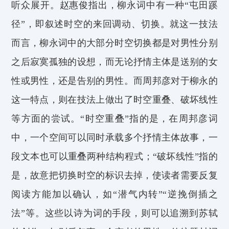
听众展开。
赵惠俊
指出，柳永词中有一种“屯田蹊
径”，即叙述时空的来回调动、切换。就这一技法
而言，柳永词中的大部分时空切换都是对男性分别
之后寂寞孤独的设想，而无论抒情主体是送别的女
性或男性，还是告别的男性。而周邦彦对于柳永的
这一特点，则在技法上做出了时空重叠、破坏线性
等方面的尝试。
“时空重叠”指
的是
，
在周邦彦词
中，一个空间可以同时承载多个抒情主体故事，一
段文本也可以重叠两种结构程式
；“破坏线性”
指的
是，
故意把切换时空的标识去掉，使读者需要反复
阅读方能加以确认，如“潜气内转”“逆挽倒插之
法”等。这些以诗为词的手段，则可以追溯到苏轼