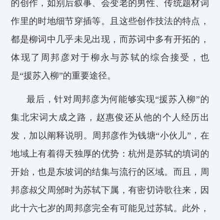
的创作，如别后叙事、会变老的男性、传统题材词
作里的时地细节穿插等。
且
这些创作技法的特
点，
都是柳词中几乎未见出现，而苏词中多有开拓的，
体现了周邦彦对于柳永与苏轼的综合接受，也
是“援苏入柳”的重要途径。
最后，针对周邦彦为何能够实现“援苏入柳”的
集北宋词大成之路，
赵惠俊
还从他的个人经历出
发，加以阐释说明。周邦彦作为钱塘
“小伙儿”
，在
地域上有着得天独厚的优势：杭州是苏轼的填词的
开始，也是东坡词的结集与流行的区域。而且，周
邦彦叔父周邠时为苏轼下属，有密切诗歌往来，因
此十六七岁的周邦彦完全有可能见过苏轼。此外，