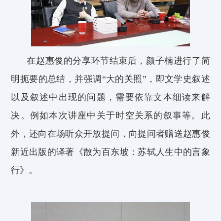
在
赵惠俊
的分享环节结束后，
颜子楠
进行了简
明扼要的总结，并强调“大的关照”，即文学史叙述
以及叙述中出现的问题，需要依靠文本细读来解
决。例如本次讲座中关于时空关系的叙事等。此
外，还向在场听众开放
提问
，
向提问者赠送赵惠俊
新近出版的译著《散为百东坡：苏轼人生中的言象
行》。