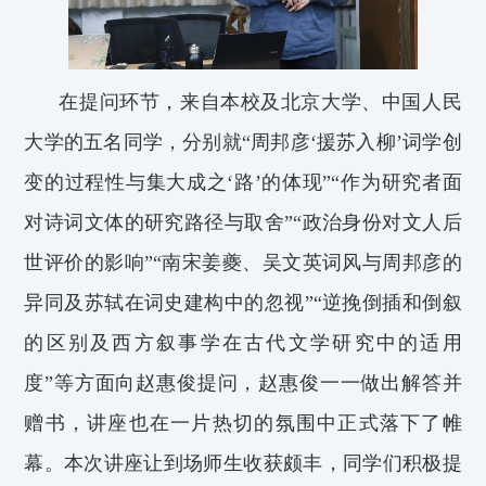
在提问环节，来自本校及北京大学、中国人民
大学的五名同学，分别就“周邦彦‘援苏入柳’词学创
变的过程性与集大成之‘路’的体现”“作为研究者面
对诗词文体的研究路径与取舍”
“政治身份对文人后
世评价的影响”“南宋姜夔、吴文英词风与周邦彦的
异同及苏轼在词史建构中的忽视”“逆挽倒插和倒叙
的区别及西方叙事学在古代文学研究中的适用
度”等方面向
赵惠俊
提问，
赵惠俊
一一做出解答并
赠书，讲座也在一片热切的氛围中正式落下了帷
幕。本次讲座让到场师生收获颇丰，同学们积极提