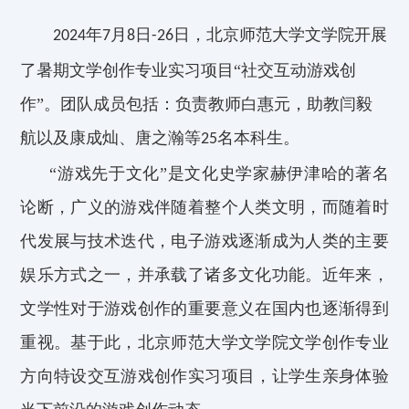
年
月
日
日，北京师范大学文学院开展
2024
7
8
-26
了暑期文学创作
专业
实习项目“社交互动游戏创
作”
。团队成员包括：
负责教师白惠元，助教闫毅
航
以及
康成灿、唐之瀚等
名本科生。
25
“游戏先于文化”是文化史学家赫伊津哈的著名
论断，广义的游戏伴随着整个人类文明，而随着时
代发展
与
技术迭代，电子游戏逐渐成为人类的主要
娱乐方式之一，并承载了诸多文化功能。近年来，
文学性对于游戏创作的重要意义在国内也逐渐得到
重视
。
基于此，北京师范大学文学院文学创作
专业
方向
特
设交互游戏创作
实习
项目，让学
生亲身
体验