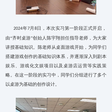
年
月
日，本次实习第一阶段正式开
启，
2024
7
8
由“齐时桌游”创始人陈宇翔
担任
指导老师，为
大家
讲授
基础知识
。
陈老师从桌面游戏开始，
为同学们
搭建游戏创作的基础知识体系，
并逐渐深入到剧本
娱乐、游戏化文娱项目以及
桌游
店
运营等
实践策
略
。在这一阶段的实习
中
，同学们分组进行了多个
以桌游
为基础的创作设计。