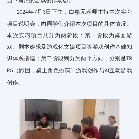
当下前沿的游戏创作
动态
。
年
月
日下午，白惠元老
师主持
本次
实习
2024
7
3
项目说明会，
向同学们
介绍本次项目的具体情况。
本次实习项目共分为两阶段
：
第一阶段为桌面游
戏、剧本娱乐及游戏化文娱项目等
游戏创作
基
础
知
识体系
搭建；
第二阶段则分为两个方向，分别
是
TR
（跑团，桌上角色扮演）游戏创作
与
互动游戏
PG
AI
创作。