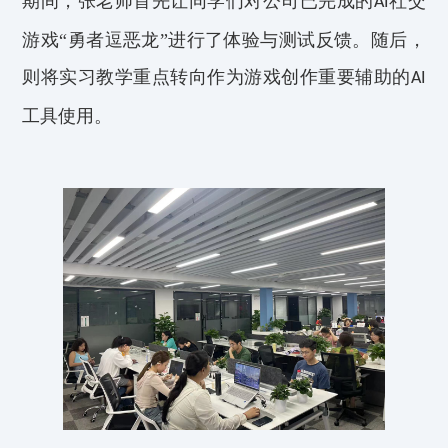
期间，
张
老师
首先
让同学们对公司已完成的
社交
AI
游戏“勇者
逗
恶龙”进行了体验与测试反馈
。随后，
则将实习教学重点转向作为游戏创作重要辅助的
AI
工具使用。