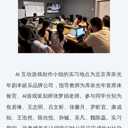
互动游戏创作
小组
的实习地点为北京库奈光
AI
年剧本娱乐品牌公司
，
指导教师为库奈光年首席体
验官、
游戏策划师张梦
娟
老师。
参与同学分别
为
AI
焦若琳
、王志明、吕文昕、张馨月、罗昕宜、康成
灿、王浩然、陈欣悦、孙铖、吴凡、魏陈蕊。
实习