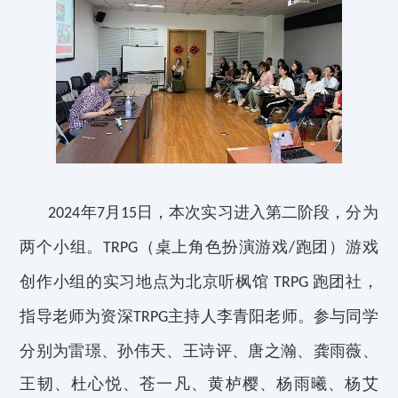
年
月
日，本次实习进入第二阶段，分为
2024
7
15
两个小组。
（桌上角色扮演游戏
跑团）游戏
TRPG
/
创作
小组
的实习地点为北京听枫馆
跑团社
，
TRPG
指导老师为资深
主持人李青阳老师。参与同学
TRPG
分别为雷璟、孙伟天、王诗评、唐之瀚、龚雨薇、
王韧、杜心悦、苍
一
凡、黄栌樱、杨雨曦、杨艾