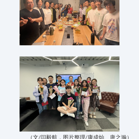
（
文
闫毅航
，
图片整理
康成灿、唐之瀚
）
/
/