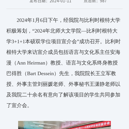
发布日期：2024-01-11
点击数：
987
2024
年
1
月6日下午，
经我院与比利时根特大
学
积极
筹划，
“2
024
年北师大文学院—比利时根特大
学3
+1+1
本
硕
双学位项目宣
介
会”
成功召开
。
比利时
根特大学
来访
宣
介
成员
包括
语言与文化系主任安海
漫（A
nn
Heirman
）
教授、
语言与文化系终身教授
巴得胜（
Bart
Dessein
）
先生
，
我院
院长王立军
教
授
、外事主管刘丽媛
老师、
外事秘书王潇静
老师
以
及
我院
二十
余
名
有意向了解
该项目
的学生
共同参加
了宣
介
会
。