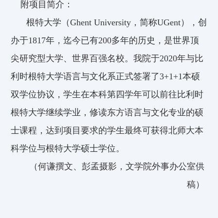
附项目
简介：
根特大学（
Ghent
University
，简称
UGent
）
，创
办于1817年，迄今已有200多年的历
史，是世界顶
尖研究型大学
、
世界百强名校
。
我院于
2020
年与比
利时根特大学语言与文化
系正式签署了
3+1+1本
硕
双学位协议
，
学生在本科第四学年可以前往比利时
根特大学继续
学业，修读东方语言与文化专业的硕
士课
程
，
达到项目要求的学生最终可获得北师大本
科学
位与根特大学硕士学位。
（
何谦撰文、彭孟摄影，
文学院外事办公室供
稿）