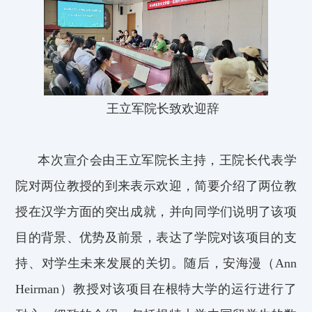
王立军院长致欢迎辞
本次宣
介
会
由
王立军院长
主持
，
王院长代表学
院
对两位教授的到来表示欢迎，
简要介绍了两位教
授在汉学方面的突出成就，并向同学们说明了该项
目的背景、优势及前景，表达了学院对该项目的支
持
、对学生
未来发展的关切
。
随后，
安海漫（A
nn
Heirman
）教授
对该项目在根特大学的运行
进行
了