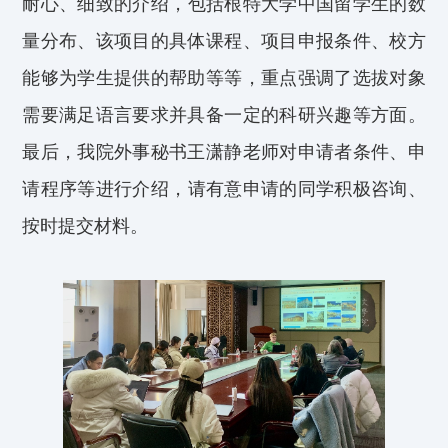
耐心、细致的介绍
，
包括
根特大学中国留学生的数
量
分布
、该项目的具体课程、
项目
申报
条件
、
校方
能够为学生提供的帮助等
等
，
重点
强调了
选拔
对象
需要满足语言要求并具备一定的科研兴趣等
方面
。
最后，
我
院外事秘书王潇静老师
对
申请者条件、申
请程序
等
进行介绍
，
请
有意申请的同学
积极咨询、
按时提交
材料。