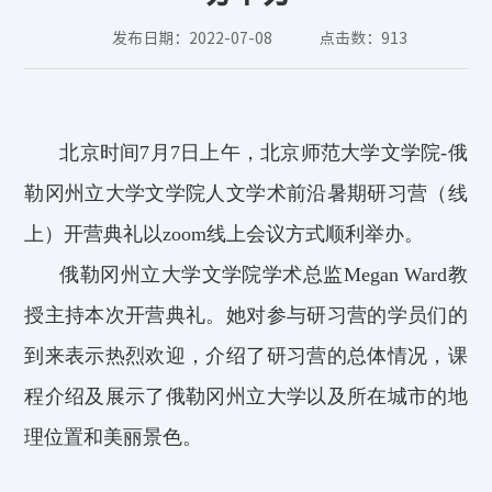
发布日期：2022-07-08
点击数：
913
北京时间
7
月
7
日上午，北京师范大学文学院
-
俄
勒冈州立大学文学院人文学术前沿暑期研习营（线
上）
开营典礼
以
zoom
线上会议
方式
顺利举办。
俄勒冈州立大学文学院学术总监
Megan Ward
教
授主持本次开营典礼。她
对
参与研习营的学员们
的
到来
表示热烈欢迎，介绍了研习营的总体情况，
课
程介绍及
展示了俄勒冈州立大学以及所在城市的地
理位置和美丽景色。