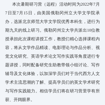
本次
暑期研习营（
远程
）活动时间为2022年
7
月
7
日至
7
月
15
日，由美国俄勒冈州立大学文学院承
办，选派北京师范大学文学院优秀本科生，进行为
期九天的线上研习。俄勒冈州立大学共派出
10
位教
授承担此次课程讲授工作，教授们精心选择课程内
容，将从文学作品精读、电影理论与作品分析、视
觉
文
化研究、英语学术论
文
写作实践
等角度进行专
题讲授，
同时配备研究生助教带领
小
组讨论、写作
辅导及
文化体验，以加深学员们对于当代西方人文
学术主流思潮的了解、提高学员们的英文学术研究
与写作实践能力。相信学员们将在研习营里学有所
获、开阔眼界。