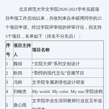
北京师范大学文学院2020-2021学年实践项
目申报工作启动以来，共收到来自本硕博同学的25
个项目申请。经过学院评审组的评审讨论，拟支持
5个项目，名单如下（排名不分先后）：
序
项目主持
项目名称
号
人
1
魏祯
“文院大师”系列文创设计
2
欧鸽
“剽悍的现代文坛”音频节目
3
冯帅
文学院专属表情包设计研发
4
刘峻杰
My world. My color. My star.学院涂鸦
文学院毕业生深圳教师行业近五年追
5
唐心雨