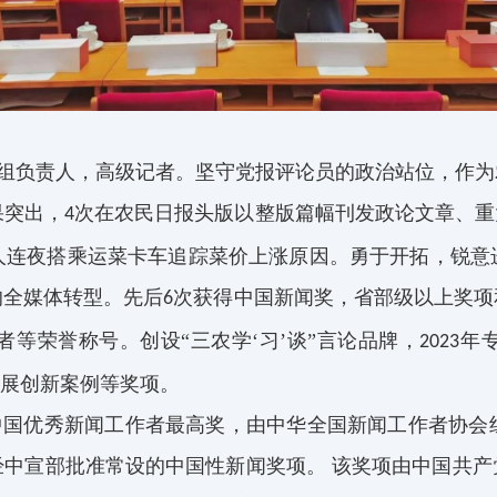
小组负责人，高级记者。坚守党报评论员的政治站位，作
果突出，
次在农民日报头版以整版篇幅刊发政论文章、重
4
人连夜搭乘运菜卡车追踪菜价上涨原因。勇于开拓，锐意
的全媒体转型。先
后
次获得中国新闻奖，省部级以上奖项
6
等荣誉称号。创设“三农学‘习’谈”言论品牌，
年
2023
发展创新案例等奖项。
中国优秀新闻工作者最高奖，由中华全国新闻工作者协会
经中
宣部批准常设的中国性新闻奖项。
该奖项由中国共产