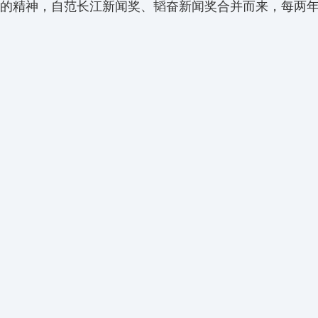
的精神，自范长江新闻奖、
韬
奋新闻奖合并而来，每两