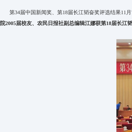
第
34
届中国新闻奖、第
18
届长江
韬
奋奖评选结果
11
月
院
2005
届校友、农民日报社副总编辑江娜获第
18
届长江