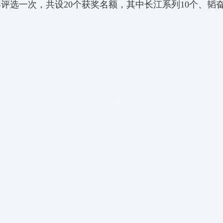
年评选一次，共设
20
个获奖名额，其中长江系列
10
个、
韬