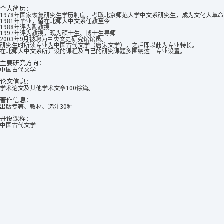
个人简历：
1978年国家恢复研究生学历制度，考取北京师范大学中文系研究生，成为文化大革
1981年毕业，留在北师大中文系任教至今
1988年评为副教授
1997年评为教授，现为硕士生、博士生导师
2003年9月被聘为中央文史研究馆馆员。
研究生时所读专业为中国古代文学（唐宋文学），之后即以此为专业特长。
在北师大中文系所开设的课程及自己的研究课题多围绕这一专业设置。
主要研究方向：
中国古代文学
论文信息：
学术论文及其他学术文章100馀篇。
著作信息：
出版专著、教材、选注30种
开设课程：
中国古代文学