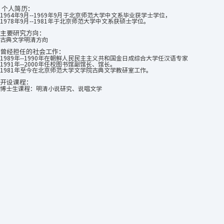
个人简历：
1964年9月--1969年9月于北京师范大学中文系毕业获学士学位，
1978年9月--1981年于北京师范大学中文系获硕士学位。
主要研究方向：
古典文学明清方向
曾经担任的社会工作：
1989年--1990年在朝鲜人民民主主义共和国金日成综合大学任汉语专家
1991年--2000年任校图书馆副馆长、馆长。
1981年至今在北京师范大学文学院古典文学教研室工作。
开设课程：
博士生课程：明清小说研究、说唱文学