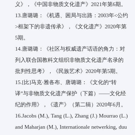
义》，《中国非物质文化遗产》
2021
年第
6
期。
13.
唐璐璐：《机遇、困局与出路：
2003
年
<
公约
>
框架下的非遗传承》，《文化遗产》
2020
年第
5
期。
14.
唐璐璐：《社区与权威遗产话语的角力：对
列入联合国教科文组织非物质文化遗产名录的
批判性思考》，《民族艺术》
2020
年第
5
期。
15.
[
比
]
马克
·
雅各布、唐璐璐：《文化的
“转
译”
与非物质文化遗产保护（下篇）
——
文化经
纪的作用》，《遗产》（第二辑）
2020
年
6
月。
16.
Jacobs (M.), Tang (L.), Zhang (J.) Mourrao (L.)
and Maharjan (M.), Internationale netwerking, duu