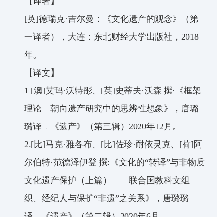
【译著】
[
英
]
德瑞克·吉尔曼：《文化遗产的观念》（第
一译者），大连：东北财经大学出版社，
2018
年。
【译文】
1.[
澳
]
艾玛
·
沃特彤、
[
英
]
史蒂夫
·
沃森
撰
:
《框架
理论：朝向遗产研究中的思辨性想象》，唐璐
璐译
，
《遗产》（第三辑）
2020
年
12
月。
2.[
比
]
马克
·
雅各布、
[
比
]
佐珍
·
耐依灵克、
[
荷
]
阿
尔伯特
·
范德泽伊登
撰
:
《文化的
“
转译”
与非物质
文化遗产保护（上篇）
——
联合国教科文组
织、经纪人与保护
“
非遗”
之关系》，唐璐璐
译，《遗产》（第二辑）
2020
年
6
月。