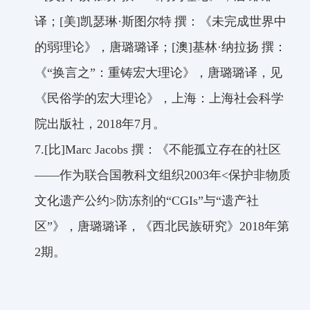
译；
[
美
]
凯瑟琳
·
斯图尔特
撰：《未完成世界中
的弱理论》，唐璐璐译；
[
澳
]
基林
·
纳拉扬
撰：
《
“
换言之”
：重铸宏大理论》，唐璐璐译，见
《民俗学的宏大理论》，上海：上海社会科学
院出版社，
2018
年
7
月。
7.[
比
]Marc Jacobs
撰：《不能孤立存在的社区
——
作为联合国教科文组织
2003
年
<
保护非物质
文化遗产公约
>
防冻剂的
“
CGIs
”
与
“
遗产社
区”
》，唐璐璐译，《西北民族研究》
2018
年第
2
期。