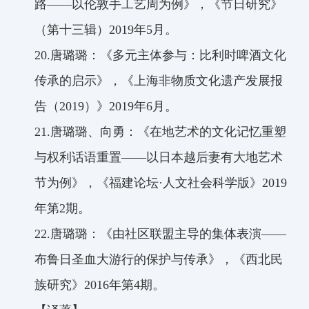
路
——
以伦敦手工艺周为例》，《节日研究》
（第十三辑）
2019
年
5
月。
20.
唐璐璐：《多元主体参与：比利时啤酒文化
传承的启示》，《上海非物质文化遗产发展报
告（
2019
）》
2019
年
6
月。
21.
唐璐璐、向勇：《在地艺术的文化记忆重塑
与权利话语重置
——
以日本越后妻有大地艺术
节为例》，《福建论坛
·
人文社会科学版》
2019
年第
2
期。
22.
唐璐璐：《由社区联盟主导的集体表演
——
布鲁日圣血大游行的保护与传承》，《西北民
族研究》
2016
年第
4
期。