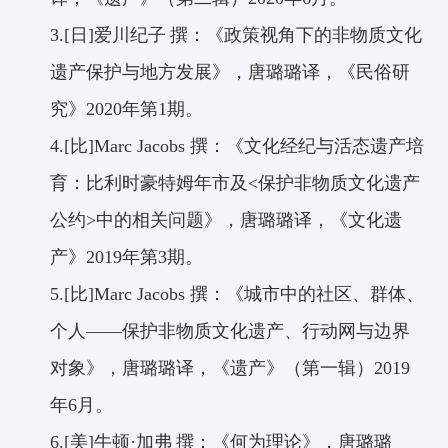
3.[
日
]
爱川纪子
撰：《政策视角下的非物质文化
遗产保护与地方发展》，唐璐璐译，《民俗研
究》
2020
年第
1
期。
4.[
比
]Marc Jacobs
撰：《文化经纪与活态遗产培
育：比利时豪特姆年市及
<
保护非物质文化遗产
公约
>
中的相关问题》，唐璐璐译，《文化遗
产》
2019
年第
3
期。
5.[
比
]Marc Jacobs
撰：《城市中的社区、群体、
个人
——
保护非物质文化遗产、行动网与边界
对象》，唐璐璐译，《遗产》（第一辑）
2019
年
6
月。
6.[
美
]
牛顿
·
加弗
撰：《何为理论》，唐璐璐