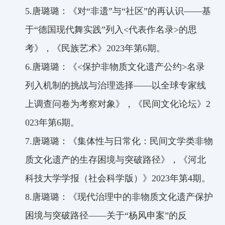
5.
唐璐璐：《对
“非遗”与“社区”
的再认识
——
基
于
“德国现代舞实践”
列入
<
代表作名录
>
的思
考》，《民族艺术》
2023
年第
6
期。
6.
唐璐璐：《
<
保护非物质文化遗产公约
>
名录
列入机制的挑战与治理选择
——
以全球专家线
上调查问卷为考察对象》，《民间文化论坛》
2
023
年第
6
期。
7.
唐璐璐：《集体性与日常化：民间文学类非物
质文化遗产的生存困境与突破路径》，《河北
科技大学学报（社会科学版）》
2023
年第
4
期。
8.
唐璐璐：《现代治理中的非物质文化遗产保护
困境与突破路径
——
关于
“杨风申案”
的反