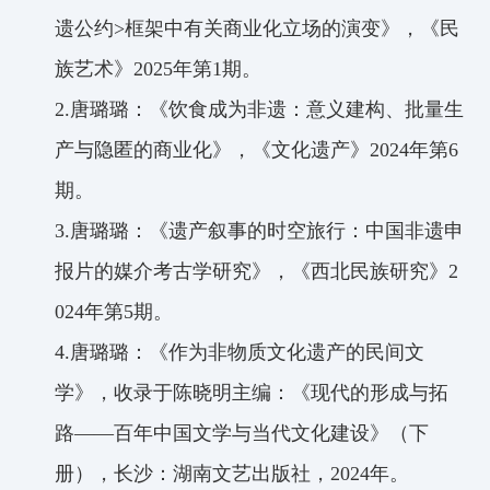
遗公约
>
框架中有关商业化立场的演变》，《民
族艺术》
2025
年第
1
期。
2.
唐璐璐：《饮食成为非遗：意义建构、批量生
产与隐匿的商业化》，《文化遗产》
2024
年第
6
期。
3.
唐璐璐：《遗产叙事的时空旅行：中国非遗申
报片的媒介考古学研究》，《西北民族研究》
2
024
年第
5
期。
4.
唐璐璐：《作为非物质文化遗产的民间文
学》，收录于陈晓明主编：《现代的形成与拓
路——百年中国文学与当代文化建设》（下
册），长沙：湖南文艺出版社，
2024
年
。